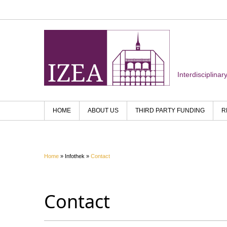
Interdisciplina
HOME
ABOUT US
THIRD PARTY FUNDING
R
Home
» Infothek »
Contact
Contact