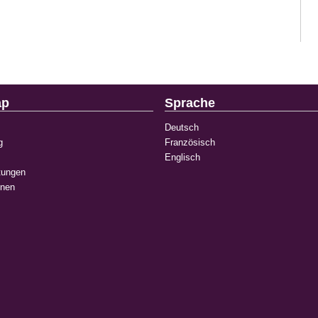
ap
Sprache
Deutsch
g
Französisch
Englisch
tungen
onen
k