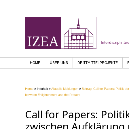
Interdisziplinä
HOME
ÜBER UNS
DRITTMITTELPROJEKTE
Home
» Infothek »
Aktuelle Meldungen
»
Beitrag: Call for Papers: Politik 
between Enlightenment and the Present
Call for Papers: Polit
zwischen Aufklärung