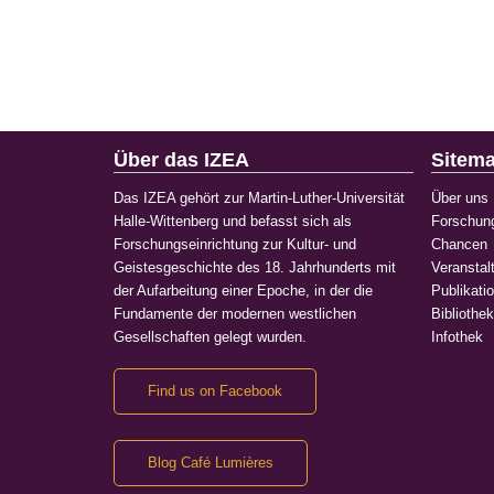
Über das IZEA
Sitem
Das IZEA gehört zur Martin-Luther-Universität
Über uns
Halle-Wittenberg und befasst sich als
Forschun
Forschungseinrichtung zur Kultur- und
Chancen
Geistesgeschichte des 18. Jahrhunderts mit
Veranstal
der Aufarbeitung einer Epoche, in der die
Publikati
Fundamente der modernen westlichen
Bibliothe
Gesellschaften gelegt wurden.
Infothek
Find us on Facebook
Blog Café Lumières