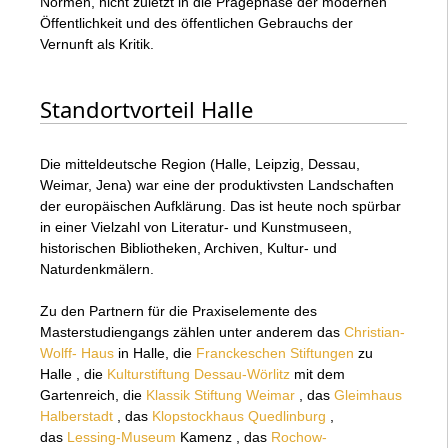
Normen, nicht zuletzt in die Prägephase der modernen
Öffentlichkeit und des öffentlichen Gebrauchs der
Vernunft als Kritik.
Standortvorteil Halle
Die mitteldeutsche Region (Halle, Leipzig, Dessau,
Weimar, Jena) war eine der produktivsten Landschaften
der europäischen Aufklärung. Das ist heute noch spürbar
in einer Vielzahl von Literatur- und Kunstmuseen,
historischen Bibliotheken, Archiven, Kultur- und
Naturdenkmälern.
Zu den Partnern für die Praxiselemente des
Masterstudiengangs zählen unter anderem das
Christian-
Wolff- Haus
in Halle, die
Franckeschen Stiftungen
zu
Halle , die
Kulturstiftung Dessau-Wörlitz
mit dem
Gartenreich, die
Klassik Stiftung Weimar
, das
Gleimhaus
Halberstadt
, das
Klopstockhaus Quedlinburg
,
das
Lessing-Museum
Kamenz , das
Rochow-