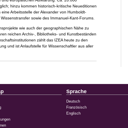
n und europäischen Aufklärung. Ca. 20.000
glich; hinzu kommen historisch-kritische Neueditionen
 eine Arbeitsstelle der Alexander von Humboldt-
hen Wissenstransfer sowie des Immanuel-Kant-Forums.
ionsprojekte wie auch der geographischen Nähe zu
hren reichen Archiv-, Bibliotheks- und Kunstbeständen
chaftsinstitutionen zählt das IZEA heute zu den
ung und ist Anlaufstelle für Wissenschaftler aus aller
ap
Sprache
Deutsch
g
Französisch
Englisch
tungen
onen