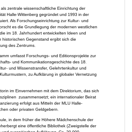
ls zentrale wissenschaftliche Einrichtung der
ität Halle-Wittenberg gegründet und 1993 in der
uiert. Als Forschungseinrichtung zur Kultur- und
forscht es die Grundlegung der modernen westlichen
die im 18. Jahrhundert entwickelten Ideen und
 historischen Gegenstand ergibt sich die
htung des Zentrums.
mm umfasst Forschungs- und Editionsprojekte zur
schafts- und Kommunikationsgeschichte des 18.
ltur- und Wissenstransfer, Gelehrtenkultur und
Kulturmustern, zu Aufklärung in globaler Vernetzung
ktorin im Einvernehmen mit dem Direktorium, das sich
sziplinen zusammensetzt; ein internationaler Beirat
nanzierung erfolgt aus Mitteln der MLU Halle-
lichen oder privaten Geldgebern.
hule, in dem früher die Höhere Mädchenschule der
rbergt eine öffentliche Bibliothek (Zweigstelle der