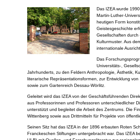
Das IZEA wurde 1990 a
Martin-Luther-Univers
heutigen Form konstit
Geistesgeschichte er
Gesellschaften durch 
Kulturmuster. Aus dem
internationale Ausric
Das Forschungsprogra
Universitäts-, Gesell
Jahrhunderts, zu den Feldern Anthropologie, Ästhetik, Ku
literarische Repräsentationsformen, zur Entwicklung von 
sowie zum Gartenreich Dessau-Wörlitz.
Geleitet wird das IZEA von der Geschäftsführenden Dire
aus Professorinnen und Professoren unterschiedlicher Di
unterstützt und begleitet die Arbeit des Zentrums. Die Fi
Wittenberg sowie aus Drittmitteln für Projekte von öffent
Seinen Sitz hat das IZEA in der 1896 erbauten Roten Sc
Franckeschen Stiftungen untergebracht war. Das IZEA behe