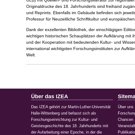
ULB) mit Quellen- und Forschungsliteratur zur regionale
Originaldrucke des 18. Jahrhunderts sind freihand zugän
und Reprints. Ebenfalls im Gebäude befinden sich jeweils
Professur für Neuzeitliche Schriftkultur und europäisc
Dank der exzellenten Bibliothek, der einschlägigen Edit
wichtigen historischen Schauplätzen der Aufklärung mit i
und der Kooperation mit bedeutenden Kultur- und Wissens
international wichtigsten Forschungsinstituten zur Aufklär
Welt.
Über das IZEA
Sitem
Das IZEA gehört zur Martin-Luther-Universität
Über uns
Halle-Wittenberg und befasst sich als
Forschun
Forschungseinrichtung zur Kultur- und
Chancen
Geistesgeschichte des 18. Jahrhunderts mit
Veranstal
der Aufarbeitung einer Epoche, in der die
Publikati