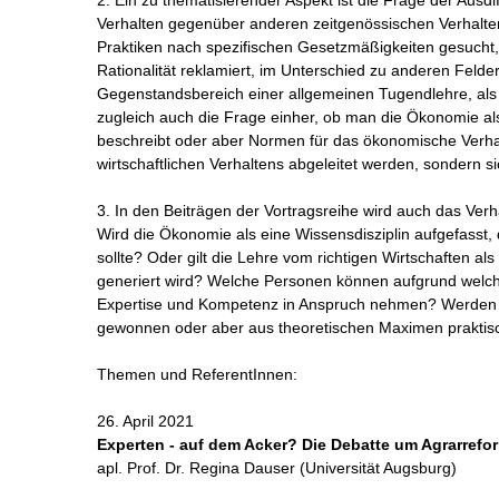
2. Ein zu thematisierender Aspekt ist die Frage der Au
Verhalten gegenüber anderen zeitgenössischen Verhalte
Praktiken nach spezifischen Gesetzmäßigkeiten gesucht
Rationalität reklamiert, im Unterschied zu anderen Felder
Gegenstandsbereich einer allgemeinen Tugendlehre, als 
zugleich auch die Frage einher, ob man die Ökonomie a
beschreibt oder aber Normen für das ökonomische Verhal
wirtschaftlichen Verhaltens abgeleitet werden, sondern 
3. In den Beiträgen der Vortragsreihe wird auch das Ver
Wird die Ökonomie als eine Wissensdisziplin aufgefasst, 
sollte? Oder gilt die Lehre vom richtigen Wirtschaften al
generiert wird? Welche Personen können aufgrund welche
Expertise und Kompetenz in Anspruch nehmen? Werden t
gewonnen oder aber aus theoretischen Maximen prakti
Themen und ReferentInnen:
26. April 2021
Experten - auf dem Acker? Die Debatte um Agrarrefo
apl. Prof. Dr. Regina Dauser (Universität Augsburg)