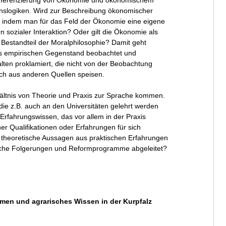
sdifferenzierung von Ökonomie und ökonomischem
nslogiken. Wird zur Beschreibung ökonomischer
, indem man für das Feld der Ökonomie eine eigene
n sozialer Interaktion? Oder gilt die Ökonomie als
Bestandteil der Moralphilosophie? Damit geht
ls empirischen Gegenstand beobachtet und
ten proklamiert, die nicht von der Beobachtung
sich aus anderen Quellen speisen.
hältnis von Theorie und Praxis zur Sprache kommen.
die z.B. auch an den Universitäten gelehrt werden
s Erfahrungswissen, das vor allem in der Praxis
r Qualifikationen oder Erfahrungen für sich
heoretische Aussagen aus praktischen Erfahrungen
sche Folgerungen und Reformprogramme abgeleitet?
rmen und agrarisches Wissen in der Kurpfalz