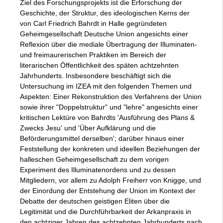
Ziel des Forschungsprojekts ist die Erforschung der
Geschichte, der Struktur, des ideologischen Kerns der
von Carl Friedrich Bahrdt in Halle gegründeten
Geheimgesellschaft Deutsche Union angesichts einer
Reflexion über die mediale Übertragung der Illuminaten-
und freimaurerischen Praktiken im Bereich der
literarischen Öffentlichkeit des späten achtzehnten
Jahrhunderts. Insbesondere beschäftigt sich die
Untersuchung im IZEA mit den folgenden Themen und
Aspekten: Einer Rekonstruktion des Verfahrens der Union
sowie ihrer "Doppelstruktur" und "lehre" angesichts einer
kritischen Lektüre von Bahrdts 'Ausführung des Plans &
Zwecks Jesu' und 'Über Aufklärung und die
Beförderungsmittel derselben'; darüber hinaus einer
Feststellung der konkreten und ideellen Beziehungen der
halleschen Geheimgesellschaft zu dem vorigen
Experiment des Illuminatenordens und zu dessen
Mitgliedern, vor allem zu Adolph Freiherr von Knigge, und
der Einordung der Entstehung der Union im Kontext der
Debatte der deutschen geistigen Eliten über die
Legitimität und die Durchführbarkeit der Arkanpraxis in
den achtziger Jahren des achtzehnten Jahrhunderts nach