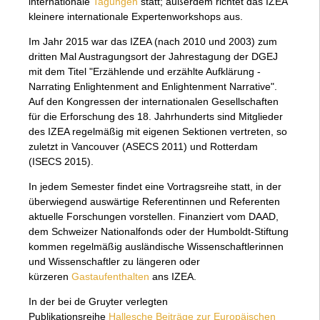
internationale
Tagungen
statt; außerdem richtet das IZEA
kleinere internationale Expertenworkshops aus.
Im Jahr 2015 war das IZEA (nach 2010 und 2003) zum
dritten Mal Austragungsort der Jahrestagung der DGEJ
mit dem Titel "Erzählende und erzählte Aufklärung -
Narrating Enlightenment and Enlightenment Narrative".
Auf den Kongressen der internationalen Gesellschaften
für die Erforschung des 18. Jahrhunderts sind Mitglieder
des IZEA regelmäßig mit eigenen Sektionen vertreten, so
zuletzt in Vancouver (ASECS 2011) und Rotterdam
(ISECS 2015).
In jedem Semester findet eine Vortragsreihe statt, in der
überwiegend auswärtige Referentinnen und Referenten
aktuelle Forschungen vorstellen. Finanziert vom DAAD,
dem Schweizer Nationalfonds oder der Humboldt-Stiftung
kommen regelmäßig ausländische Wissenschaftlerinnen
und Wissenschaftler zu längeren oder
kürzeren
Gastaufenthalten
ans IZEA.
In der bei de Gruyter verlegten
Publikationsreihe
Hallesche Beiträge zur Europäischen