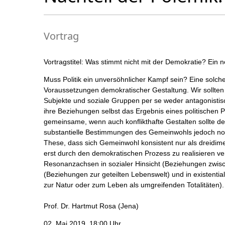
Vortrag
Vortragstitel: Was stimmt nicht mit der Demokratie? Ei
Muss Politik ein unversöhnlicher Kampf sein? Eine solche
Voraussetzungen demokratischer Gestaltung. Wir sollten 
Subjekte und soziale Gruppen per se weder antagonist
ihre Beziehungen selbst das Ergebnis eines politischen P
gemeinsame, wenn auch konflikthafte Gestalten sollte den
substantielle Bestimmungen des Gemeinwohls jedoch notwe
These, dass sich Gemeinwohl konsistent nur als dreidim
erst durch den demokratischen Prozess zu realisieren v
Resonanzachsen in sozialer Hinsicht (Beziehungen zwisc
(Beziehungen zur geteilten Lebenswelt) und in existentia
zur Natur oder zum Leben als umgreifenden Totalitäten).
Prof. Dr. Hartmut Rosa (Jena)
02. Mai 2019, 18:00 Uhr