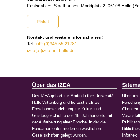
Festsaal des Stadthauses, Marktplatz 2, 06108 Halle (Sa
Plakat
Kontakt und weitere Informationen:
Tel.:
+49 (0)345 55 21781
izea(at)izea.uni-halle.de
Über das IZEA
Sitem
Das IZEA gehört zur Martin-Luther-Universität
Über uns
Halle-Wittenberg und befasst sich als
Forschun
Forschungseinrichtung zur Kultur- und
Chancen
Geistesgeschichte des 18. Jahrhunderts mit
Veranstal
der Aufarbeitung einer Epoche, in der die
Publikati
Fundamente der modernen westlichen
Bibliothe
Gesellschaften gelegt wurden.
Infothek