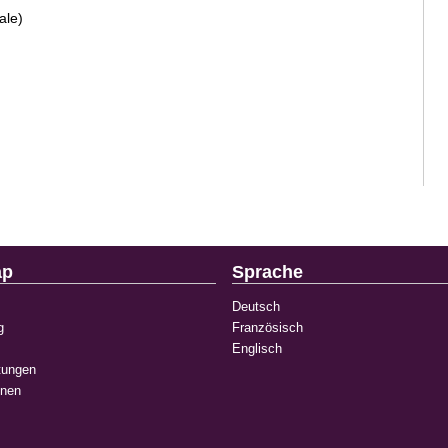
ale)
ap
Sprache
Deutsch
g
Französisch
Englisch
tungen
onen
k