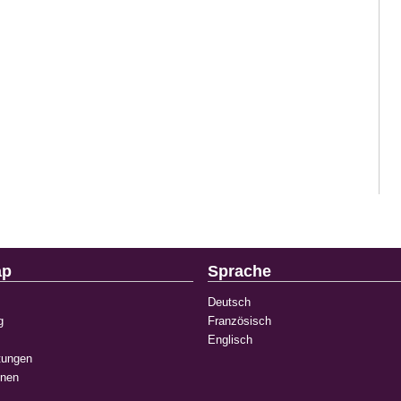
ap
Sprache
Deutsch
g
Französisch
Englisch
tungen
onen
k