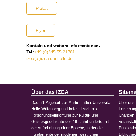
Plakat
Flyer
Kontakt und weitere Informationen:
Tel.:
+49 (0)345 55 21781
izea(at)izea.uni-halle.de
Über das IZEA
Sitem
Das IZEA gehört zur Martin-Luther-Universität
Über uns
Halle-Wittenberg und befasst sich als
Forschun
Forschungseinrichtung zur Kultur- und
Chancen
Geistesgeschichte des 18. Jahrhunderts mit
Veranstal
der Aufarbeitung einer Epoche, in der die
Publikati
Fundamente der modernen westlichen
Bibliothe