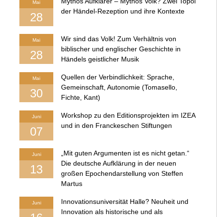
Mythos Aufklärer – Mythos Volk? Zwei Topoi
Mai
der Händel-Rezeption und ihre Kontexte
28
Wir sind das Volk! Zum Verhältnis von
Mai
biblischer und englischer Geschichte in
28
Händels geistlicher Musik
Quellen der Verbindlichkeit: Sprache,
Mai
Gemeinschaft, Autonomie (Tomasello,
30
Fichte, Kant)
Workshop zu den Editionsprojekten im IZEA
Juni
und in den Franckeschen Stiftungen
07
„Mit guten Argumenten ist es nicht getan.“
Juni
Die deutsche Aufklärung in der neuen
13
großen Epochendarstellung von Steffen
Martus
Innovationsuniversität Halle? Neuheit und
Juni
Innovation als historische und als