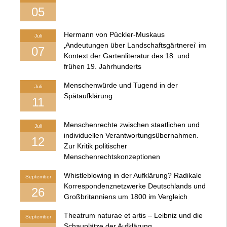
05
Hermann von Pückler-Muskaus
Juli
‚Andeutungen über Landschaftsgärtnerei‘ im
07
Kontext der Gartenliteratur des 18. und
frühen 19. Jahrhunderts
Menschenwürde und Tugend in der
Juli
Spätaufklärung
11
Menschenrechte zwischen staatlichen und
Juli
individuellen Verantwortungsübernahmen.
12
Zur Kritik politischer
Menschenrechtskonzeptionen
Whistleblowing in der Aufklärung? Radikale
September
Korrespondenznetzwerke Deutschlands und
26
Großbritanniens um 1800 im Vergleich
Theatrum naturae et artis – Leibniz und die
September
Schauplätze der Aufklärung