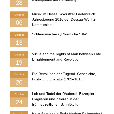
28
Musik im Dessau-Wörlitzer Gartenreich.
Oktober
Jahrestagung 2016 der Dessau-Wörlitz-
06
Kommission
Schleiermachers „Christliche Sitte“
Oktober
13
Virtue and the Rights of Man between Late
Oktober
Enlightenment and Revolution
19
Die Revolution der Tugend. Geschichte,
Oktober
Politik und Literatur 1789–1815
20
Lob und Tadel der Räuberei. Exzerpieren,
Oktober
Plagiieren und Zitieren in der
24
frühneuzeitlichen Schriftkultur
Halle Seminar in Early Modern Philosophy /