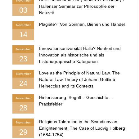
November
Hallenser Seminar zur Philosophie der
03
Neuzeit
Plagiate?! Von Spinnen, Bienen und Händel
November
14
Innovationsuniversität Halle? Neuheit und
November
Innovation als historische und als
23
historiographische Kategorien
Love as the Principle of Natural Law. The
November
Natural Law Theory of Johann Gottlieb
24
Heineccius and its Contexts
Historisierung. Begriff – Geschichte –
November
Praxisfelder
28
Religious Toleration in the Scandinavian
November
Enlightenment: The Case of Ludvig Holberg
29
(1684-1754)