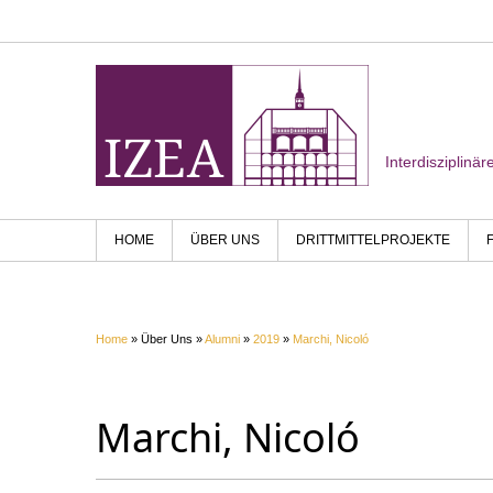
Interdisziplinä
HOME
ÜBER UNS
DRITTMITTELPROJEKTE
Home
» Über Uns »
Alumni
»
2019
»
Marchi, Nicoló
Marchi, Nicoló