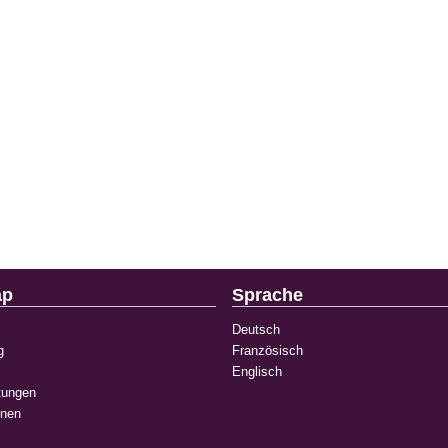
ap
Sprache
Deutsch
g
Französisch
Englisch
tungen
onen
k