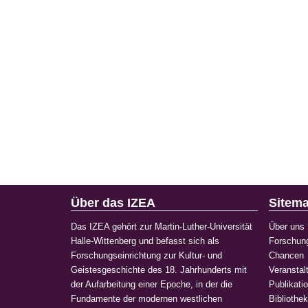
Über das IZEA
Sitem
Das IZEA gehört zur Martin-Luther-Universität
Über uns
Halle-Wittenberg und befasst sich als
Forschun
Forschungseinrichtung zur Kultur- und
Chancen
Geistesgeschichte des 18. Jahrhunderts mit
Veranstal
der Aufarbeitung einer Epoche, in der die
Publikati
Fundamente der modernen westlichen
Bibliothe