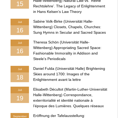
Halle-Wittenberg) Natural Law vs. ‘Reine
15
Rechtslehre’. The Legacy of Enlightenment
in Hans Kelsen’s Law Theory
Sabine Volk-Birke (Universität Halle-
Juli
Wittenberg) Closets, Chapels, Churches:
16
Sung Hymns in Secular and Sacred Spaces
Theresa Schön (Universität Halle-
Juli
Wittenberg) Appropriating Sacred Space:
16
Fashionable Immorality in Addison and
Steele's Periodicals
Daniel Fulda (Universität Halle) Brightening
Juli
Skies around 1700: Images of the
18
Enlightenment avant la lettre
Elisabeth Décultot (Martin-Luther-Universität
Juli
Halle-Wittenberg) Correspondance,
19
exterritorialité et identité nationale à
l’époque des Lumières. Quelques réseaux
Eröffnung der Tafelausstellung:
September