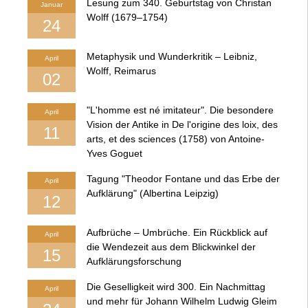
Lesung zum 340. Geburtstag von Christan
Januar
Wolff (1679–1754)
24
Metaphysik und Wunderkritik – Leibniz,
April
Wolff, Reimarus
02
"L'homme est né imitateur". Die besondere
April
Vision der Antike in De l'origine des loix, des
11
arts, et des sciences (1758) von Antoine-
Yves Goguet
Tagung "Theodor Fontane und das Erbe der
April
Aufklärung" (Albertina Leipzig)
12
Aufbrüche – Umbrüche. Ein Rückblick auf
April
die Wendezeit aus dem Blickwinkel der
15
Aufklärungsforschung
Die Geselligkeit wird 300. Ein Nachmittag
April
und mehr für Johann Wilhelm Ludwig Gleim